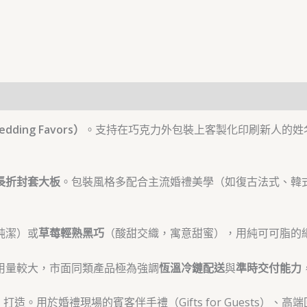
ding Favors）
。支持在巧克力外包裝上客製化印刷新人的姓名
長折封套大板
。包裝風格多配合主流婚禮美學（如復古法式、韓
純潔）或
草莓輕熟黑巧
（酸甜交織，寓意甜蜜），用純可可脂的
用量較大，市面同類產品極為強調
恆溫冷鏈配送
與
準時交付能力
et）打造。用於婚禮現場的賓客伴手禮（Gifts for Guest