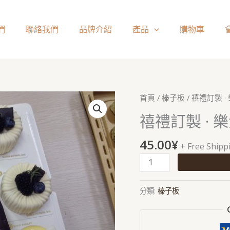
們
聯絡我們
品牌介紹
產品
購物車
禧
首頁
/
榛子板
/ 禧禮訂製 
礼
禧禮訂製 ·
定
制
45.00
¥
+ Free Shipp
·
乐
活
婚
分類:
榛子板
庆
伴
手