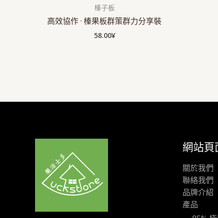
榛子板
高效協作 · 榛果板群策群力分享裝
58.00
¥
網站頁
關於我們
聯絡我們
品牌介紹
產品