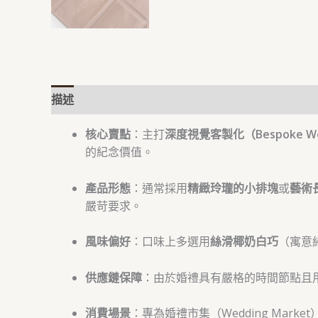
描述
評價 (0)
核心賣點
：主打
深度視覺客製化（Bespoke Wed
的紀念價值。
產品形態
：通常採用
精緻玲瓏的小排塊
或
藝術
嚴苛要求。
風味偏好
：口味上多選用
絲滑椰奶白巧
（寓意
供應鏈保障
：由於婚禮具有嚴格的時間節點且
消費場景
：專為婚禮市集（Wedding Mark