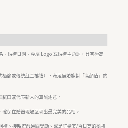
、婚禮日期、專屬 Logo 或婚禮主題語，具有極高
式極簡或傳統紅金禧禮），滿足備婚族對「高顏值」的
細膩口感代表新人的真誠謝意。
，確保在婚禮現場呈現出最完美的品相。
s）、高端回禮、接親遊戲通關獎勵、或是訂婚宴/百日宴的禧禮