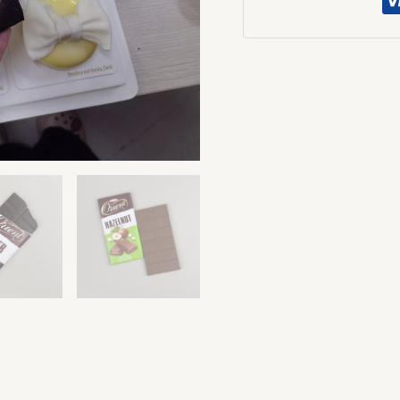
礼
专
用
排
块
數
量