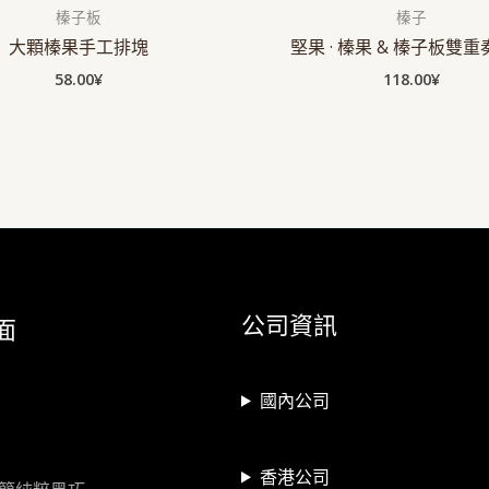
榛子板
榛子
大顆榛果手工排塊
堅果 · 榛果 & 榛子板雙
58.00
¥
118.00
¥
公司資訊
面
國內公司
香港公司