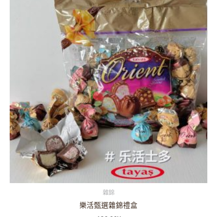
雜錦
樂活甄選雜錦禮盒