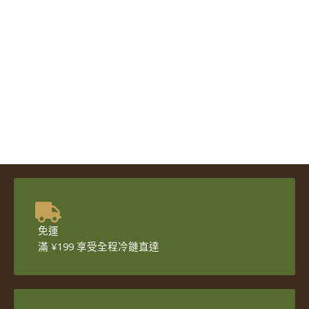
免運
滿 ¥199 享受全程冷鏈直達