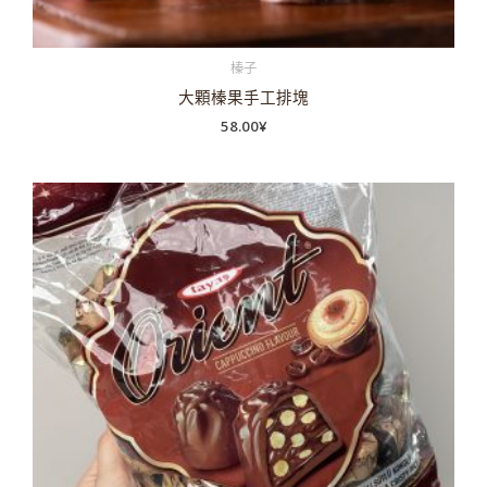
榛子
大顆榛果手工排塊
58.00
¥