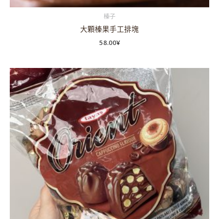
榛子
大顆榛果手工排塊
58.00
¥