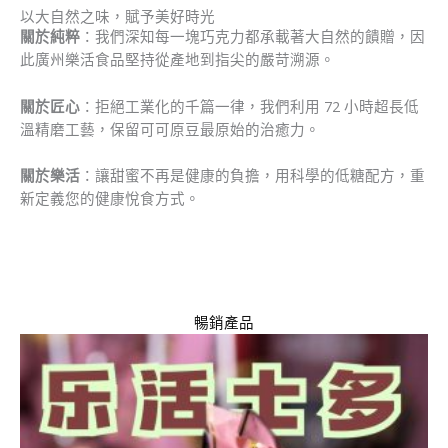
以大自然之味，賦予美好時光
關於純粹
：我們深知每一塊巧克力都承載著大自然的饋贈，因
此廣州樂活食品堅持從產地到指尖的嚴苛溯源。
關於匠心
：拒絕工業化的千篇一律，我們利用 72 小時超長低
溫精磨工藝，保留可可原豆最原始的治癒力。
關於樂活
：讓甜蜜不再是健康的負擔，用科學的低糖配方，重
新定義您的健康悅食方式。
暢銷產品