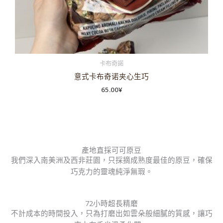
卡布奇諾
意式卡布奇诺夹心生巧
65.00
¥
產地直採可可原豆
我們深入南美洲及西非莊園，只採摘成熟度最佳的原豆，確保
巧克力的靈魂純淨無瑕。
72小時超長精磨
不計成本的時間投入，只為打磨出如雲朵般細膩的質感，讓巧