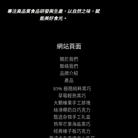
專注高品質食品研發與生產，以自然之味，賦
能美好食光。
網站頁面
關於我們
聯絡我們
品牌介紹
產品
85% 極簡純粹黑巧
草莓輕熟黑巧
大顆榛果手工排塊
絲滑椰奶白巧克力
甄选杂锦手工礼盒
热带芒果海盐黑巧
经典榛子板巧克力
意式卡布奇诺夹心生巧