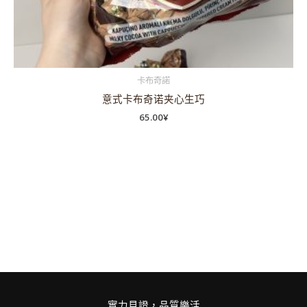
卡布奇諾
意式卡布奇诺夹心生巧
65.00
¥
實力見證，品質樂活