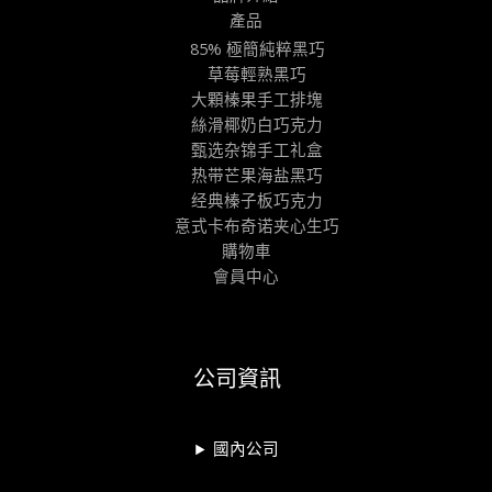
產品
85% 極簡純粹黑巧
草莓輕熟黑巧
大顆榛果手工排塊
絲滑椰奶白巧克力
甄选杂锦手工礼盒
热带芒果海盐黑巧
经典榛子板巧克力
意式卡布奇诺夹心生巧
購物車
會員中心
公司資訊
國內公司