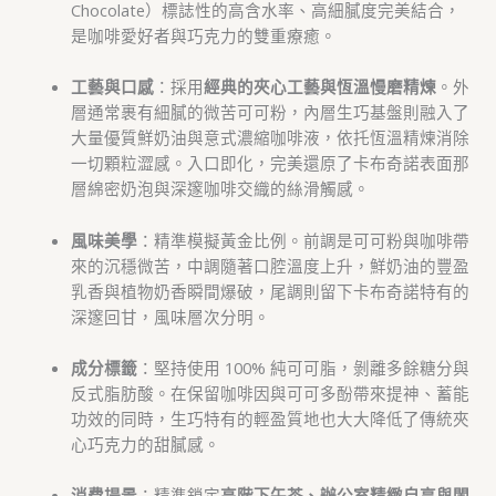
Chocolate）標誌性的高含水率、高細膩度完美結合，
是咖啡愛好者與巧克力的雙重療癒。
工藝與口感
：採用
經典的夾心工藝與恆溫慢磨精煉
。外
層通常裹有細膩的微苦可可粉，內層生巧基盤則融入了
大量優質鮮奶油與意式濃縮咖啡液，依托恆溫精煉消除
一切顆粒澀感。入口即化，完美還原了卡布奇諾表面那
層綿密奶泡與深邃咖啡交織的絲滑觸感。
風味美學
：精準模擬黃金比例。前調是可可粉與咖啡帶
來的沉穩微苦，中調隨著口腔溫度上升，鮮奶油的豐盈
乳香與植物奶香瞬間爆破，尾調則留下卡布奇諾特有的
深邃回甘，風味層次分明。
成分標籤
：堅持使用 100% 純可可脂，剝離多餘糖分與
反式脂肪酸。在保留咖啡因與可可多酚帶來提神、蓄能
功效的同時，生巧特有的輕盈質地也大大降低了傳統夾
心巧克力的甜膩感。
消費場景
：精準鎖定
高階下午茶、辦公室精緻自享與閨