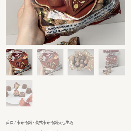
量
首頁
/
卡布奇諾
/ 義式卡布奇諾夾心生巧