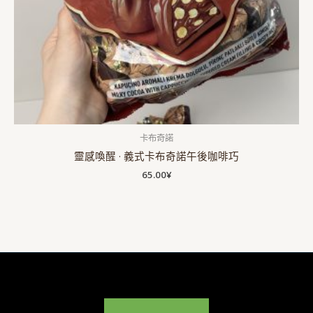
卡布奇諾
靈感喚醒 · 義式卡布奇諾午後咖啡巧
65.00
¥