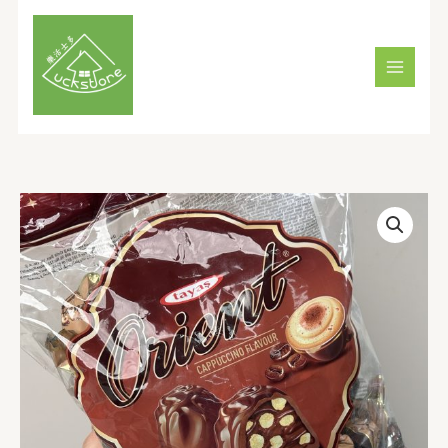
Skip
to
content
意
式
卡
布
奇
诺
夹
心
生
巧
數