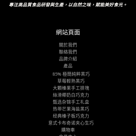
專注高品質食品研發與生產，以自然之味，賦能美好食光。
網站頁面
關於我們
聯絡我們
品牌介紹
產品
85% 極簡純粹黑巧
草莓輕熟黑巧
大顆榛果手工排塊
絲滑椰奶白巧克力
甄选杂锦手工礼盒
热带芒果海盐黑巧
经典榛子板巧克力
意式卡布奇诺夹心生巧
購物車