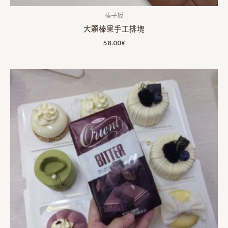
榛子板
大顆榛果手工排塊
58.00
¥