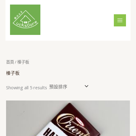
Skip
搜
6
6
5
2
3
5
3
2
to
尋
個
個
個
個
個
個
個
個
content
產
產
產
產
產
產
產
產
品
品
品
品
品
品
品
品
首頁
/ 榛子板
榛子板
Showing all 5 results