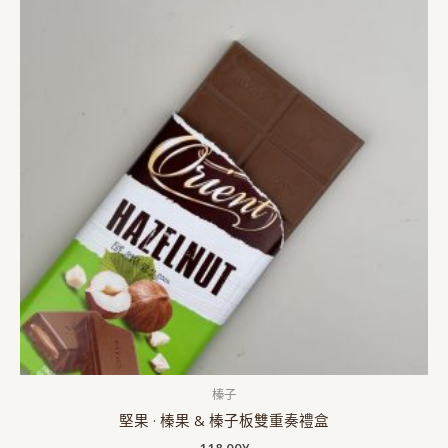
榛子
堅果 · 榛果 & 榛子板雙重奏禮盒
118.00
¥