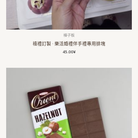
榛子板
禧禮訂製 · 樂活婚禮伴手禮專用排塊
45.00
¥