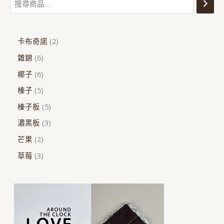
卡布奇諾
2
雜錦
6
椰子
6
榛子
5
榛子板
5
濃黑板
3
芒果
2
草莓
3