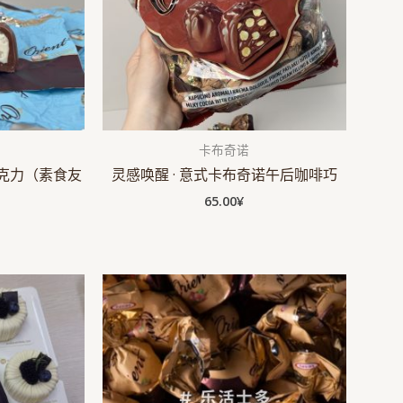
卡布奇诺
巧克力（素食友
灵感唤醒 · 意式卡布奇诺午后咖啡巧
65.00
¥