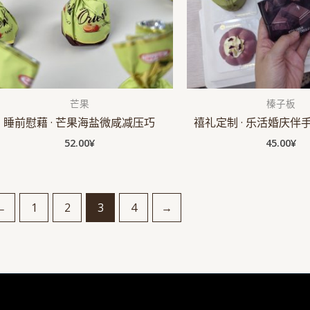
芒果
榛子板
睡前慰藉 · 芒果海盐微咸减压巧
禧礼定制 · 乐活婚庆伴
52.00
¥
45.00
¥
←
1
2
3
4
→