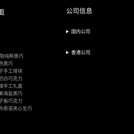
公司信息
面
国内公司
香港公司
极简纯粹黑巧
熟黑巧
子手工排块
奶白巧克力
锦手工礼盒
果海盐黑巧
子板巧克力
布奇诺夹心生巧