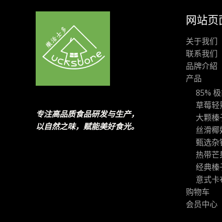
网站页
关于我们
联系我们
品牌介紹
产品
85% 
草莓轻
专注高品质食品研发与生产，
大颗榛
以自然之味，赋能美好食光。
丝滑椰
甄选杂
热带芒
经典榛
意式卡
购物车
会员中心