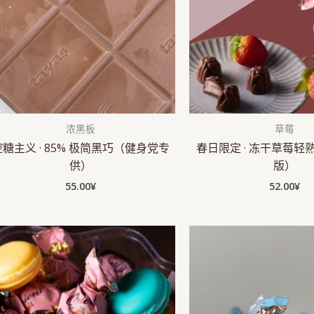
浓黑板
草莓
控糖主义 · 85% 极简黑巧（健身党专
春日限定 · 冻干草莓轻
供）
版）
55.00
¥
52.00
¥