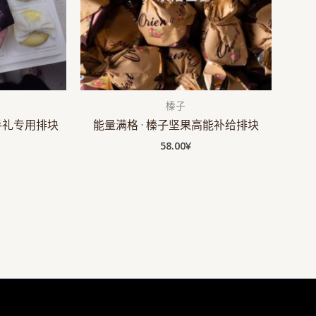
榛子
手礼专用排块
能量满格 · 榛子坚果高能补给排块
58.00
¥