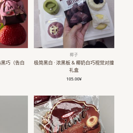
椰子
熟黑巧（告白
极简黑白 · 浓黑板 & 椰奶白巧视觉对撞
礼盒
105.00
¥