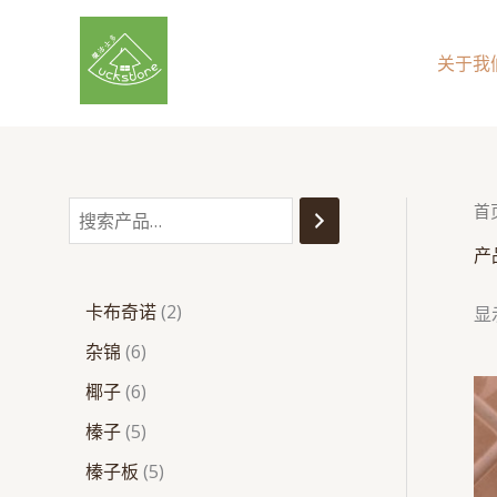
跳
搜
6
6
5
2
3
5
3
2
至
索
个
个
个
个
个
个
个
个
关于我
内
产
产
产
产
产
产
产
产
容
品
品
品
品
品
品
品
品
首
产
卡布奇诺
2
显
杂锦
6
椰子
6
榛子
5
榛子板
5