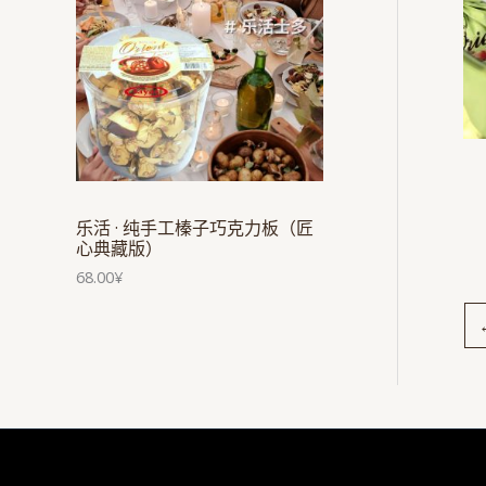
乐活 · 纯手工榛子巧克力板（匠
心典藏版）
68.00
¥