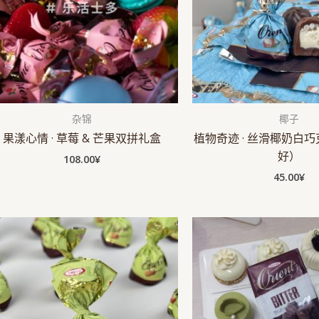
杂锦
椰子
果漾心情 · 草莓 & 芒果双拼礼盒
植物奇迹 · 丝滑椰奶白
好）
108.00
¥
45.00
¥