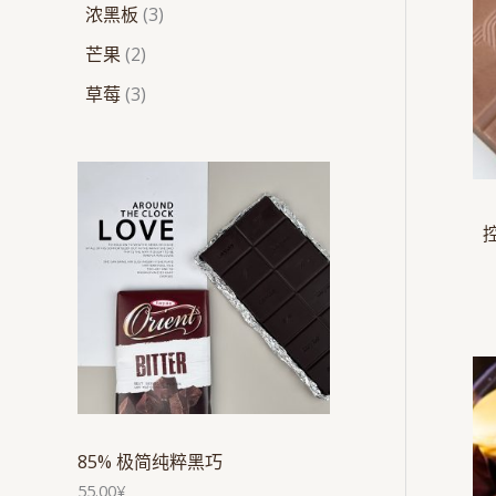
浓黑板
3
芒果
2
草莓
3
85% 极简纯粹黑巧
55.00
¥